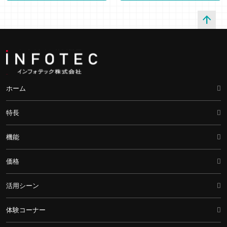
arrow_upward
ホーム
特長
機能
価格
活用シーン
体験コーナー